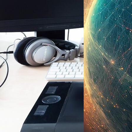
Handy
–